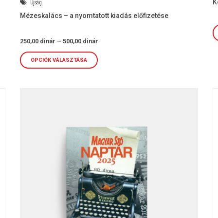
K
Újság
Mézeskalács – a nyomtatott kiadás előfizetése
Ártartomány:
250,00
dinár
–
500,00
dinár
250,00 dinár
-
500,00 dinár
OPCIÓK VÁLASZTÁSA