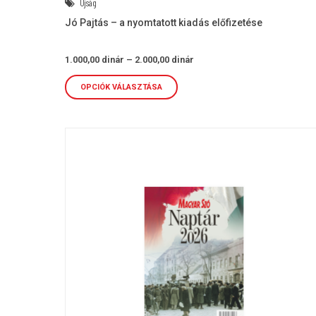
Újság
Jó Pajtás – a nyomtatott kiadás előfizetése
Ártartomány:
1.000,00
dinár
–
2.000,00
dinár
1.000,00 dinár
-
2.000,00 dinár
OPCIÓK VÁLASZTÁSA