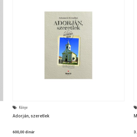
Könyv
Adorján, szeretlek
M
600,00
dinár
3