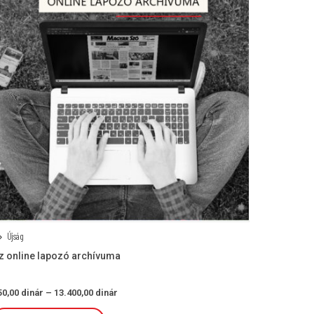
Újság
z online lapozó archívuma
Ártartomány:
50,00
dinár
–
13.400,00
dinár
150,00 dinár
-