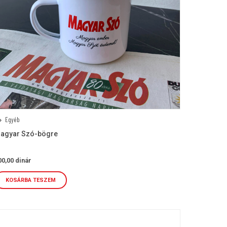
Egyéb
agyar Szó-bögre
00,00
dinár
KOSÁRBA TESZEM