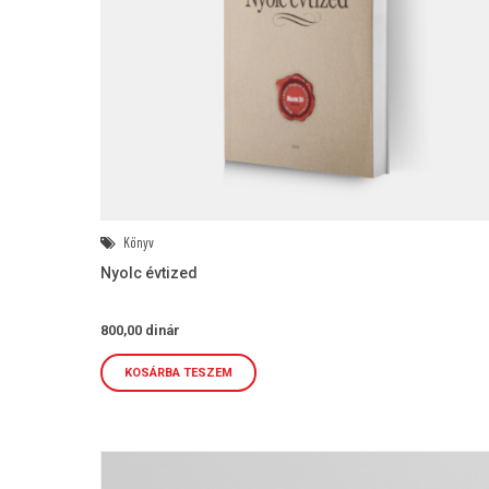
Könyv
Nyolc évtized
800,00
dinár
KOSÁRBA TESZEM