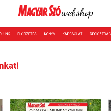
ÓLUNK
ELŐFIZETÉS
KÖNYV
KAPCSOLAT
REGISZTRÁC
nkat!