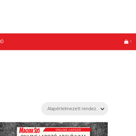
IÓ
0
Alapértelmezett rendezés