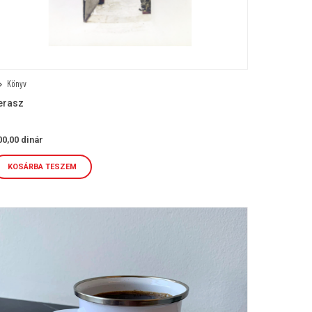
Könyv
erasz
00,00
dinár
KOSÁRBA TESZEM