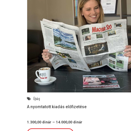
Újság
A nyomtatott kiadás előfizetése
Ártartomány:
1.300,00
dinár
–
14.000,00
dinár
1.300,00 dinár
-