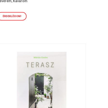
everem, Kavarom
ÉRDEKLŐDOM!