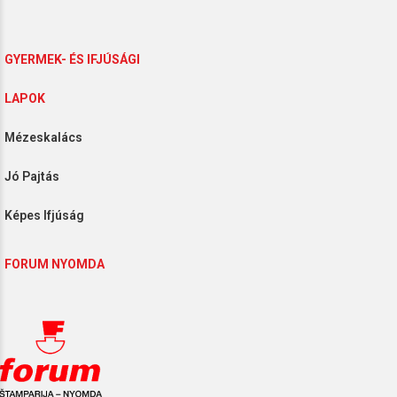
YERMEK- ÉS IFJÚSÁGI
LAPOK
ézeskalács
ó Pajtás
épes Ifjúság
FORUM NYOMDA