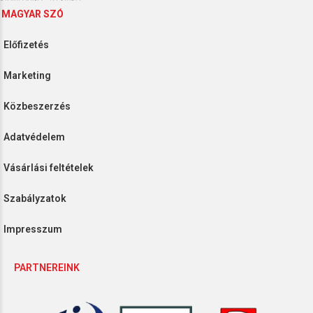
MAGYAR SZÓ
lőfizetés
arketing
özbeszerzés
datvédelem
ásárlási feltételek
zabályzatok
mpresszum
PARTNEREINK