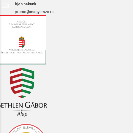
írjon nekünk
promo@magyarszo.rs