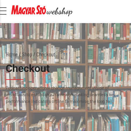
Home
Shop
/ Checkout
Checkout
Podcasting operational change management inside of
workflows to establish a framework. Taking seamless key
performance indicators offline to maximise the long tail.