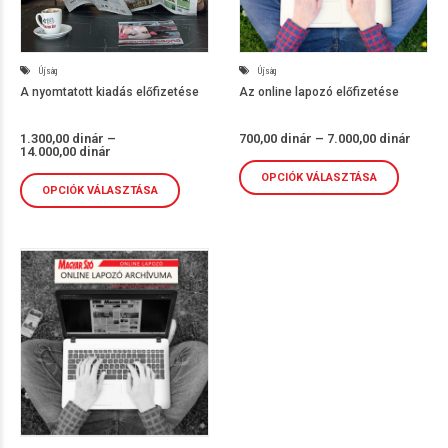
Újság
Újság
A nyomtatott kiadás előfizetése
Az online lapozó előfizetése
Ártar
1.300,00
dinár
–
700,00
dinár
–
7.000,00
dinár
Ártartomány:
700,00
14.000,00
dinár
1.300,00 dinár
-
-
7.000,
OPCIÓK VÁLASZTÁSA
14.000,00 dinár
OPCIÓK VÁLASZTÁSA