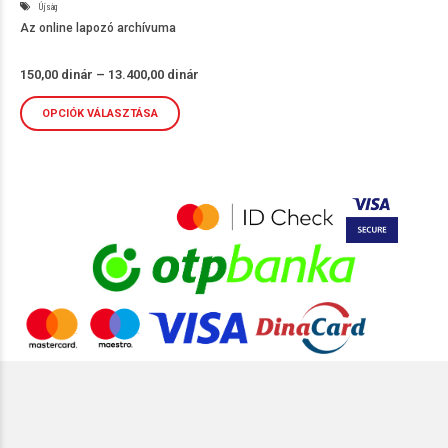
Újság
Az online lapozó archívuma
Ártartomány:
150,00
dinár
–
13.400,00
dinár
150,00 dinár
-
13.400,00 dinár
OPCIÓK VÁLASZTÁSA