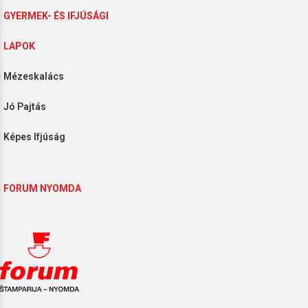
YERMEK- ÉS IFJÚSÁGI
LAPOK
ézeskalács
ó Pajtás
épes Ifjúság
FORUM NYOMDA