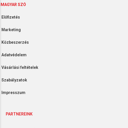
MAGYAR SZÓ
lőfizetés
arketing
özbeszerzés
datvédelem
ásárlási feltételek
zabályzatok
mpresszum
PARTNEREINK